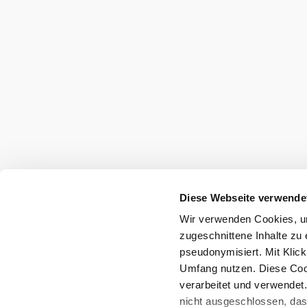
Umgebung erkun
Ausflugsziele, Hotels, Touren und mehr
Suchradius
10 km
20 km
Diese Webseite verwende
Wir verwenden Cookies, um
Urlaubsservice
zugeschnittene Inhalte zu 
Haben Sie Fragen? Wir helfen Ihnen gerne w
pseudonymisiert. Mit Klic
+43 2742 90009000
Umfang nutzen. Diese Cook
info@noe.co.at
verarbeitet und verwendet
B2B und Presse
nicht ausgeschlossen, da