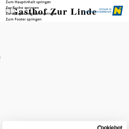
Zum Hauptinhalt springen
Gasthof Zur Linde
Zur Suche springen
Zur Hauptnavigation springen
Zum Footer springen
In Merkliste speichern
e
Ausstattung
Parkplatz
Bei uns finden Sie auch
Gasthof Zur Linde
Unterkunft
mehr erfahren
Das aktuelle Wetter in Ferschnitz