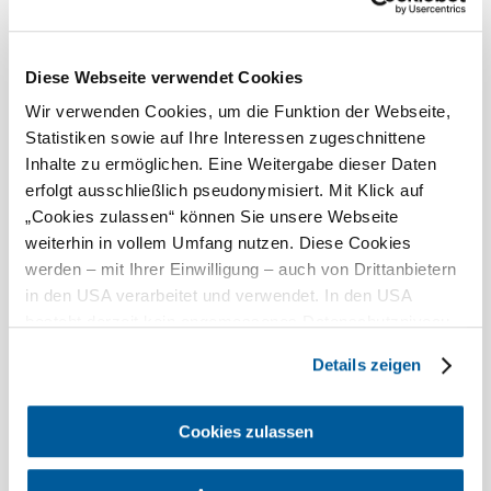
Heute, 06.08.2026
24° bis 29°
bewölkt
Diese Webseite verwendet Cookies
Windgeschwindigkeit
3,8 km/h
Wir verwenden Cookies, um die Funktion der Webseite,
Morgen, 07.08.2026
20° bis 30°
Statistiken sowie auf Ihre Interessen zugeschnittene
Inhalte zu ermöglichen. Eine Weitergabe dieser Daten
bewölkt
erfolgt ausschließlich pseudonymisiert. Mit Klick auf
Windgeschwindigkeit
2,8 km/h
„Cookies zulassen“ können Sie unsere Webseite
weiterhin in vollem Umfang nutzen. Diese Cookies
©
Umgebung erkunden
Roman Zöchlinger
werden – mit Ihrer Einwilligung – auch von Drittanbietern
in den USA verarbeitet und verwendet. In den USA
Ausflugsziele, Hotels, Touren und mehr
besteht derzeit kein angemessenes Datenschutzniveau,
Suchradius
und es ist nicht ausgeschlossen, dass staatliche
10 km
20 km
Details zeigen
Sicherheitsbehörden entsprechende Anordnungen
gegenüber den Drittanbietern (Google und Meta
Platforms, Inc.) treffen, um Zugriff auf Daten zu Kontroll-
Cookies zulassen
und Überwachungszwecken zu erhalten. Dagegen gibt es
keine wirksamen Rechtsbehelfe und