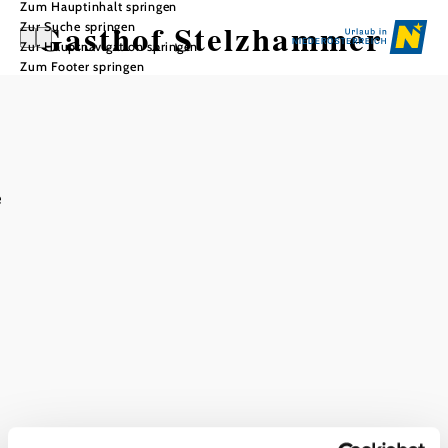
Zum Hauptinhalt springen
Gasthof Stelzhammer
Zur Suche springen
Zur Hauptnavigation springen
Zum Footer springen
In Merkliste speichern
Ausstattung
e
Parkplatz
Bei uns finden Sie auch
Gasthof Stelzhammer
Unterkunft
mehr erfahren
Das aktuelle Wetter in Inzersdorf ob
der Traisen