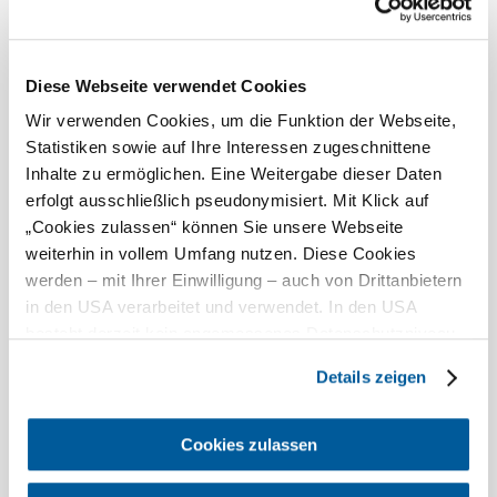
Heute, 09.08.2026
17° bis 31°
bewölkt
Windgeschwindigkeit
3,3 km/h
Diese Webseite verwendet Cookies
Wir verwenden Cookies, um die Funktion der Webseite,
Morgen, 10.08.2026
18° bis 34°
Statistiken sowie auf Ihre Interessen zugeschnittene
Inhalte zu ermöglichen. Eine Weitergabe dieser Daten
bewölkt
Windgeschwindigkeit
2,2 km/h
erfolgt ausschließlich pseudonymisiert. Mit Klick auf
„Cookies zulassen“ können Sie unsere Webseite
weiterhin in vollem Umfang nutzen. Diese Cookies
Umgebung erkunden
werden – mit Ihrer Einwilligung – auch von Drittanbietern
in den USA verarbeitet und verwendet. In den USA
Ausflugsziele, Hotels, Touren und mehr
besteht derzeit kein angemessenes Datenschutzniveau,
Suchradius
10 km
20 km
und es ist nicht ausgeschlossen, dass staatliche
Details zeigen
Sicherheitsbehörden entsprechende Anordnungen
null
gegenüber den Drittanbietern (Google und Meta
Platforms, Inc.) treffen, um Zugriff auf Daten zu Kontroll-
Cookies zulassen
und Überwachungszwecken zu erhalten. Dagegen gibt es
keine wirksamen Rechtsbehelfe und