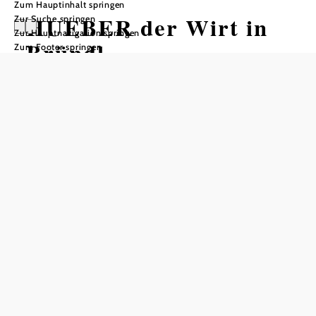
Zum Hauptinhalt springen
HUEBER der Wirt in
Zur Suche springen
Zur Hauptnavigation springen
Bründl
Zum Footer springen
Öffnungszeiten
vom 01.01. bis zum 31.12.
Mittwoch
17:00 - 23:00 Uhr
Donnerstag
17:00 - 23:00 Uhr
Freitag
09:00 - 00:00 Uhr
Samstag
09:00 - 00:00 Uhr
Sonntag
09:00 - 16:00 Uhr
Tisch telefonisch reservieren
Öffnungszeiten Küche
Mi und Do ab 17.30 – 21.00