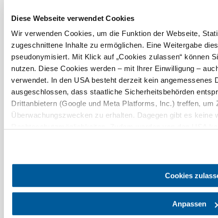
Urlaubsservice
Diese Webseite verwendet Cookies
Haben Sie Fragen? Wir helfen Ihnen gerne weiter.
Wir verwenden Cookies, um die Funktion der Webseite, Statis
+43 2742 90009000
zugeschnittene Inhalte zu ermöglichen. Eine Weitergabe dies
info@noe.co.at
pseudonymisiert. Mit Klick auf „Cookies zulassen“ können S
B2B und Presse
Convention Bureau
nutzen. Diese Cookies werden – mit Ihrer Einwilligung – auch
Gruppenreisen
verwendet. In den USA besteht derzeit kein angemessenes D
ausgeschlossen, dass staatliche Sicherheitsbehörden ents
Drittanbietern (Google und Meta Platforms, Inc.) treffen, um 
Prospekt bestellen
Newsletter abonnieren
Überwachungszwecken zu erhalten. Dagegen gibt es keine 
Rechtsschutzmöglichkeiten. Zudem werden von den USA kein
Impressum
Datenschutz
AGB
Haftungsausschluss
personenbezogener Daten gewährt. Wir geben nur Ihre IP-Ad
Barrierefreiheitserklärung
eindeutige Zuordnung möglich ist) sowie technische Informat
und Bildschirmauflösung an Google bzw. an. Meta weiter. We
späteren Deaktivierung finden Sie in unserer
Datenschutzer
Cookies zulass
Anpassen