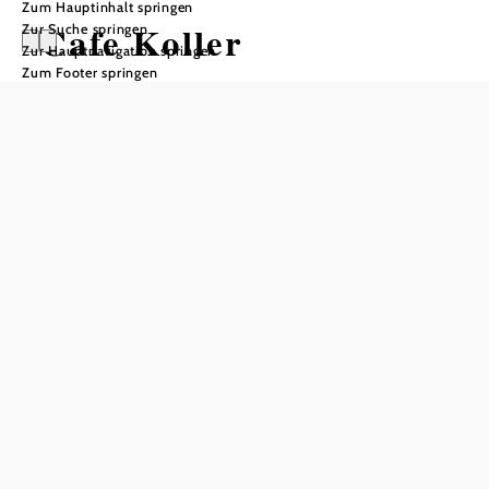
Zum Hauptinhalt springen
Cafe Koller
Zur Suche springen
Zur Hauptnavigation springen
Zum Footer springen
In Merkliste speichern
Das Cafe Koller ist bekannt für seine selbstgemachten
Konditorwaren und exzellenten Meinl Kaffee. Neben
kleinen Imbissen wird in den wärmeren Monaten auch
hausgemachtes Eis angeboten. Die Erzeugnisse des Cafe
Koller sind in der Region vor allem wegen ihrer Frische
und ihres vorzüglichen Geschmacks bekannt. Die beiden
Lokale des Cafe Koller bieten ein gemütliches und
traditionelles Kaffeehaus-Flair. Ein Besuch im Cafe Koller
ist wie ein Eintauchen in die traditionelle Kaffeehauskultur.
Mit zwei Standorten in Paudorf ist das Cafe Koller leicht
zu erreichen und bietet flexible Öffnungszeiten. Ein
Besuch im Cafe Koller ist ein Genuss für alle Sinne und