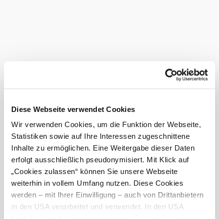
Babywickelraum
Parkplatz
Terrasse/Gastgarten
©
Molterer
Bei uns finden Sie auch
Bäckerei Konditorei Molterer
Infrastruktur
mehr erfahren
Diese Webseite verwendet Cookies
Das aktuelle Wetter in Ybbsitz
Wir verwenden Cookies, um die Funktion der Webseite,
Statistiken sowie auf Ihre Interessen zugeschnittene
Heute, 07.08.2026
25° bis 27°
Inhalte zu ermöglichen. Eine Weitergabe dieser Daten
erfolgt ausschließlich pseudonymisiert. Mit Klick auf
bewölkt
„Cookies zulassen“ können Sie unsere Webseite
Windgeschwindigkeit
1,7 km/h
weiterhin in vollem Umfang nutzen. Diese Cookies
werden – mit Ihrer Einwilligung – auch von Drittanbietern
Morgen, 08.08.2026
17° bis 27°
in den USA verarbeitet und verwendet. In den USA
besteht derzeit kein angemessenes Datenschutzniveau,