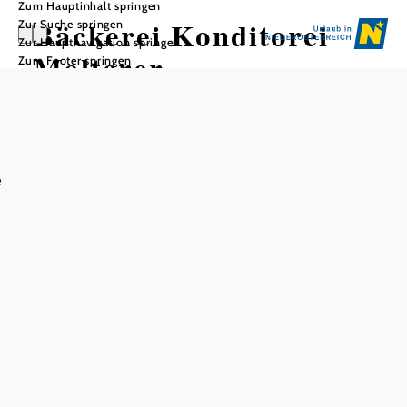
Zum Hauptinhalt springen
Bäckerei Konditorei
Zur Suche springen
Zur Hauptnavigation springen
Molterer
Zum Footer springen
e
In Merkliste speichern
Die Handarbeit, Liebe und Geduld liegt der Familie beim
Backen besonders am Herzen.
Mit einem Sortiment von unterschiedlichstem, frischem
Gebäck, hausgemachten Mehlspeisen und allerlei süßen
Leckereien überzeugt die Bäckerei seit dem Jahr 1909.
Eisvariationen, unterschiedliche Frühstücksangebote und
Coffee to go hat den Betrieb in den vergangenen Jahren
revolutioniert.
Ausstattung