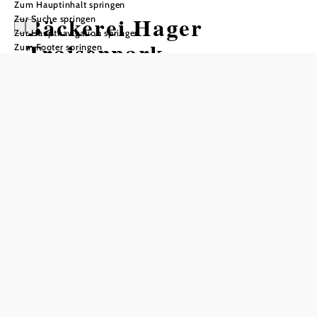
Zum Hauptinhalt springen
Bäckerei Hager
Zur Suche springen
Zur Hauptnavigation springen
Traisenpark
Zum Footer springen
Tisch telefonisch reservieren
In Merkliste speichern
Die große helle Filiale im St. Pöltner Traisenpark der
Traditionsbäckerei Hager lädt zum gemütlichen
Kaffeeplausch im Einkaufscenter ein: mit moderner und
gemütlicher Ausstattung und einem breiten Sortiment an
Brot, Gebäck, Mehlspeisen und Kaffeevariationen. Ein Hit
sind natürlich die Frühstücksvariationen, mit denen jeder
Tag besonders gut startet.