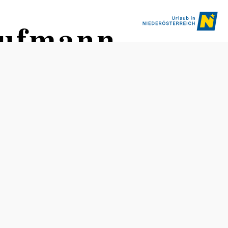
aufmann
Öffnungszeiten
Tisch telefonisch reservieren
Mai bis Ende Oktober
Donnerstag bis Sonntag ab 10 Uhr
Öffnungszeiten Küche
Donnerstag bis Sonntag 11 bis 20 Uhr