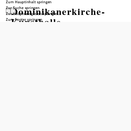
Zum Hauptinhalt springen
Dominikanerkirche-
Zur Suche springen
Zur Hauptnavigation springen
Kunsthalle
Zum Footer springen
Öffnungszeiten
17. Juli bis 1. November, tgl. 10–18 h
Aufgrund der aktuellen Situation bitten wir Sie, vor Ihrem
Ausflug die aktuellen Öffnungszeiten direkt beim
Ausflugsziel zu prüfen.
In Merkliste speichern
Die Dominikanerkirche in Krems ist eine der
bedeutendsten Bauten aus dem Hochmittelalter. Seit