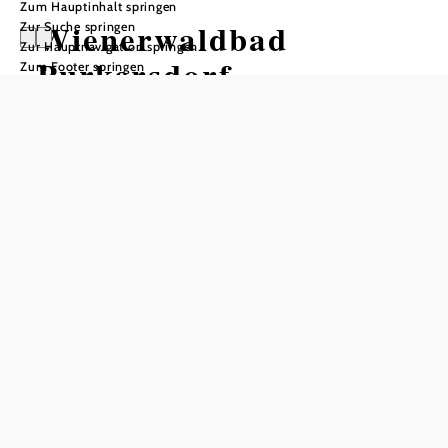
Zum Hauptinhalt springen
Wienerwaldbad
Zur Suche springen
Zur Hauptnavigation springen
Purkersdorf
Zum Footer springen
Öffnungszeiten
täglich von 9:00 Uhr bis 20:00 Uhr geöffnet.
In Merkliste speichern
Das Wienerwaldbad ist mit einem Schwimmbecken mit 6
Bahnen und einer Länge von 33 1/3 m Länge, einem
Becken für Nichtschwimmer, einer Wasserumwälzanlage,
Kabinen und Kästchen für 1.000 Personen, einer
Saunaanlage ausgestattet.