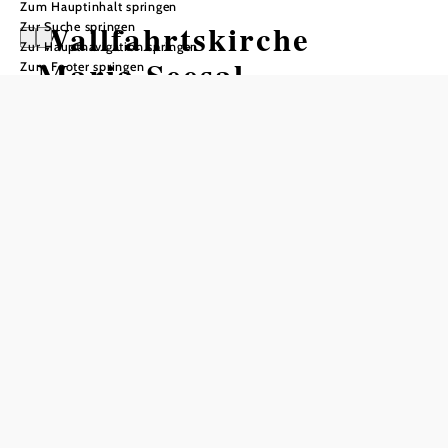
Zum Hauptinhalt springen
Wallfahrtskirche
Zur Suche springen
Zur Hauptnavigation springen
Maria Seesal
Zum Footer springen
Empfohlener Zeitraum
J
F
M
A
M
J
J
A
S
O
N
D
In Merkliste speichern
Die niederösterreichische Wallfahrtskirche Maria Seesal heißt
ihre Besucher willkommen – als Pilgerziel mit Weitsicht.