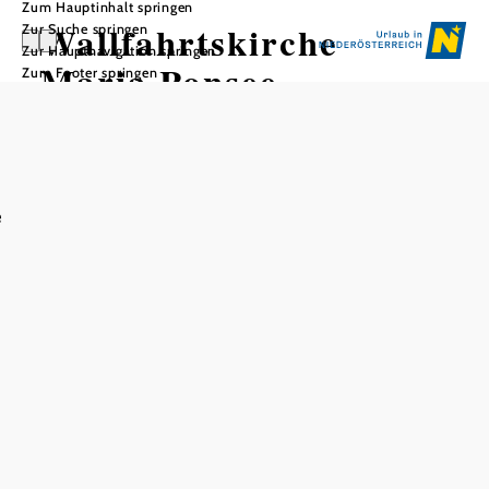
Zum Hauptinhalt springen
Wallfahrtskirche
Zur Suche springen
Zur Hauptnavigation springen
Maria Ponsee
Zum Footer springen
In Merkliste speichern
e
Die Wallfahrtskirche Maria Ponsee entstand aus einer
Kapelle im 12. Jhdt., 1329 urkundliche Erwähnung als
Marienheiligentum. Um 1420 erfolgte der Ausbau zu
einem dreijochigen Seitenschiff mit Kreuzrippengewölbe.
Der einzigartige, eindrucksvolle Wehrturm besteht
vermutlich aus römischen Bruchsteinen. 1716 bis 1726
wurde die Kirche nach Plänen von Jacob Prandtauer
vergrößert und barockisiert. Aus dieser Zeit stammt als
Gegenstück zum gotischen Seitenschiff der frühbarocke
Anbau im Norden. Gleichzeitig erfolgte die Errichtung
eines Jagdschlösschens als Sommerresidenz für die Pröbste
des Stiftes Herzogenburg, das später zum Pfarrhof