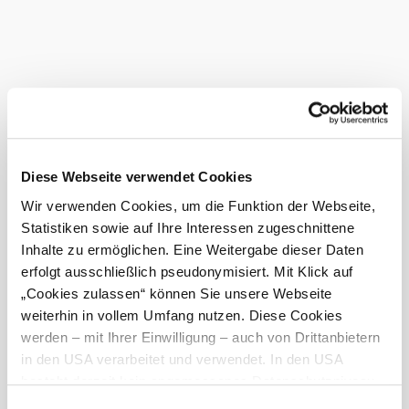
umfunktioniert wurde. Der Hochaltar hat als Besonderheit
kein Altarbild, sondern eine lebensgroße Marienstatue, die
1720 vom Donauhochwasser angeschwemmt wurde. Die
erste Hochblüte als Wallfahrtskirche erlebte die Pfarre
Ponsee im 18. Jahrhundert. Die Umbenennung in Maria
Ponsee erfolgte 1950, als die in Vergessenheit geratenen
Wallfahrten feierlich wieder aufgenommen wurden.
Das aktuelle Wetter in Maria Ponsee
Diese Webseite verwendet Cookies
Wir verwenden Cookies, um die Funktion der Webseite,
Heute, 07.08.2026
25° bis 29°
Statistiken sowie auf Ihre Interessen zugeschnittene
Inhalte zu ermöglichen. Eine Weitergabe dieser Daten
bewölkt
erfolgt ausschließlich pseudonymisiert. Mit Klick auf
Windgeschwindigkeit
2,6 km/h
„Cookies zulassen“ können Sie unsere Webseite
weiterhin in vollem Umfang nutzen. Diese Cookies
Morgen, 08.08.2026
21° bis 29°
werden – mit Ihrer Einwilligung – auch von Drittanbietern
bewölkt
in den USA verarbeitet und verwendet. In den USA
Windgeschwindigkeit
2,1 km/h
besteht derzeit kein angemessenes Datenschutzniveau,
und es ist nicht ausgeschlossen, dass staatliche