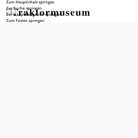
Zum Hauptinhalt springen
Traktormuseum
Zur Suche springen
Zur Hauptnavigation springen
Zum Footer springen
Öffnungszeiten
telefonische Voranmeldung
In Merkliste speichern
Seit 1971 wurde von uns eine beachtliche Traktoren und
Motorensammlung angelegt. Ab der Eröffnung im Jahre
1998, im Verlauf des österreichischen Dampffestes, ist das
Traktorenmuseum im Weinviertel gegen Voranmeldung zu
besichtigen.
Über 120 Traktoren 150 Stationärmotoren, einige