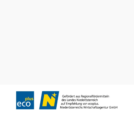
Haben Sie Fragen? Wir helfen Ihnen gerne weiter.
+43 2742 90009000
info@noe.co.at
B2B und Presse
Convention Bureau
Gruppenreisen
Prospekt bestellen
Newsletter abonnieren
Impressum
Datenschutz
AGB
Haftungsausschluss
Barrierefreiheitserklärung
Copyright © Niederösterreich-Werbung GmbH – Offizielles Tourismus- und
Kulturportal des Landes Niederösterreich