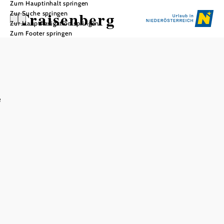
Zum Hauptinhalt springen
Traisenberg
Zur Suche springen
Zur Hauptnavigation springen
Zum Footer springen
In Merkliste speichern
Als zentrale Erhebung der niederösterreichischen
e
Traisentäler ragt der Traisenberg stattliche 1.230 Meter in
die Höhe. Sein großzügiges Massiv umfasst über 30 km².
Insgesamt fünf Gipfel ragen daraus hervor. Vereinzelte
Forststraßen und Wege führen durch das hauptsächlich
bewaldete Bergmassiv.
Zur Einkehr lädt die auf 1.082 Metern gelegene Zdarsky-
Hütte am Traisenberg ein: mit Blumen-Vielfalt, Spielplatz
und knapp 40 Nächtigungsplätzen.
Die fünf Gipfel des Traisenberg-Massivs:
Enzian (Hauptgipfel): 1.230 m
Stieglmauer: 1.224 m