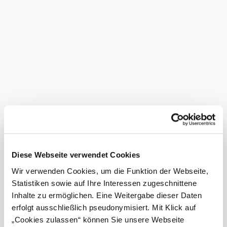
Burgmauer: 1.215 m
Sonnkogel: 1.190 m
Karnermauer: 1.176 m
Lage
Türnitzer Alpen (Türnitz, St. Aegyd am Neuwalde)
Wander-Tipps am Traisenberg
Über den Themenweg
Familienfreundlich:
„
NATURerleben – Wancurasteig
“ lässt sich die
beliebte
Zdarsky-Hütte
am Traisenberg gemütlich
erwandern.
Die Strecken-Tour der Wanderung
Aussichtsreich:
Traisenberg – Gschwendt
dauert etwa 5 Stunden.
Als Gipfel-Nachbarn des Traisenberg-Massivs
Extra-Tipp:
Diese Webseite verwendet Cookies
grüßen Türnitzer Höger und Tirolerkogel sowie die Berg-
Wir verwenden Cookies, um die Funktion der Webseite,
Zwillinge Gippel und Göller.
Statistiken sowie auf Ihre Interessen zugeschnittene
Das aktuelle Wetter in St. Aegyd am
Inhalte zu ermöglichen. Eine Weitergabe dieser Daten
Neuwalde
erfolgt ausschließlich pseudonymisiert. Mit Klick auf
„Cookies zulassen“ können Sie unsere Webseite