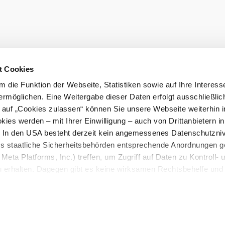
t Cookies
 die Funktion der Webseite, Statistiken sowie auf Ihre Interess
ermöglichen. Eine Weitergabe dieser Daten erfolgt ausschließlic
eiter.
k auf „Cookies zulassen“ können Sie unsere Webseite weiterhin i
ies werden – mit Ihrer Einwilligung – auch von Drittanbietern i
Prospekt bes
. In den USA besteht derzeit kein angemessenes Datenschutzniv
ss staatliche Sicherheitsbehörden entsprechende Anordnungen 
Meta Platforms, Inc.) treffen, um Zugriff auf Daten zu Kontroll- 
rhalten. Dagegen gibt es keine wirksamen Rechtsbehelfe und
n. Zudem werden von den USA keine geeigneten Garantien für 
luss
Barrierefreiheitserklärung
ewährt. Wir geben nur Ihre IP-Adresse (in gekürzter Form, so
ch ist) sowie technische Informationen wie Browser, Internetanb
n Google bzw. an. Meta weiter. Weitere Details zu Cookies und 