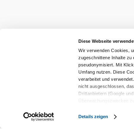
null
Diese Webseite verwende
Wir verwenden Cookies, um
Urlaubsservice
zugeschnittene Inhalte zu 
Haben Sie Fragen? Wir helfen Ihnen gerne w
pseudonymisiert. Mit Klic
+43 2742 90009000
Umfang nutzen. Diese Cook
info@noe.co.at
verarbeitet und verwendet
B2B und Presse
nicht ausgeschlossen, da
Convention Bureau
Drittanbietern (Google und 
Gruppenreisen
Überwachungszwecken zu e
Rechtsschutzmöglichkeite
Impressum
Datenschutz
AGB
Haftungsaussch
personenbezogener Daten g
Details zeigen
eindeutige Zuordnung mögli
und Bildschirmauflösung a