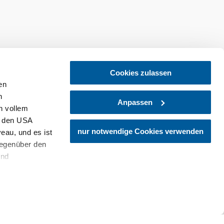
Cookies zulassen
en
h
Anpassen
n vollem
n den USA
tellen
Newsletter abonnieren
nur notwendige Cookies verwenden
eau, und es ist
gegenüber den
und
den Schutz
dass keine
ieter, Endgerät
einer möglichen