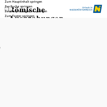
Zum Hauptinhalt springen
Römische
Zur Suche springen
Zur Hauptnavigation springen
Ausgrabungen
Zum Footer springen
In Merkliste speichern
e
Burgus
Das im Ort als Römermauern bezeichnete spätrömische
Kastell (Burgus) wurde in der zweiten Hälfte des 4.
Jahrhunderts an der Nordwestecke des römischen Lagers
für die Restgarnison von nur noch etwa 50 Mann errichtet.
Das befestigte bisherige Lager wurde der Zivilbevölkerung
überlassen. Der einzige Zugang in den annähernd
quadratischen Bau erfolgte vom Lagerinneren durch den
noch sichtbaren Torbogen. Ursprünglich war das Gebäude
dreistöckig, mit hölzernen Zwischendecken. In der Mitte
deuten vier hakenförmige Fundamente einen kleinen
Innenhof an. Sie trugen Holzsäulen, auf denen das Dach
ruhte. Im Vordergrund liegen Teile der westlichen Mauer,