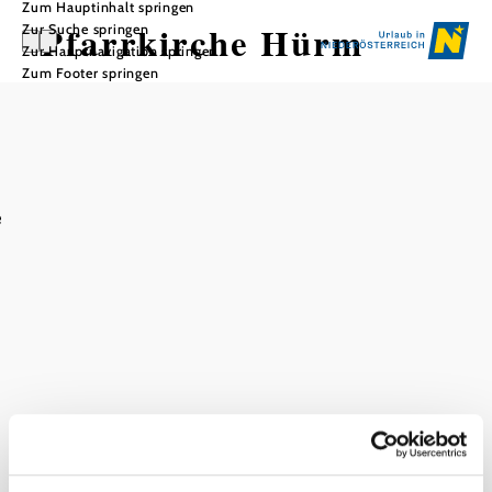
Zum Hauptinhalt springen
Pfarrkirche Hürm
Zur Suche springen
Zur Hauptnavigation springen
Zum Footer springen
In Merkliste speichern
Die Pfarre Hürm ist eine der ältesten Pfarren
Niederösterreichs. Die Pfarrkirche ist dem Heiligen
e
Stephanus geweiht. Die gotische Pfeilerbasilika stammt aus
dem 16. Jh., der Chor aus der Barockzeit. 1811 wurde
nach einem Brand der Turm neu errichtet und die alte
Sakristei in eine Marienkapelle umgestaltet.
Das aktuelle Wetter in Hürm
Heute, 08.08.2026
26° bis 29°
hauptsächlich klar
Windgeschwindigkeit
3,0 km/h