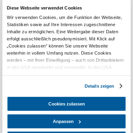
Morgen, 09.08.2026
19° bis 32°
Diese Webseite verwendet Cookies
bewölkt
Wir verwenden Cookies, um die Funktion der Webseite,
Windgeschwindigkeit
1,4 km/h
Statistiken sowie auf Ihre Interessen zugeschnittene
Inhalte zu ermöglichen. Eine Weitergabe dieser Daten
Umgebung erkunden
erfolgt ausschließlich pseudonymisiert. Mit Klick auf
„Cookies zulassen“ können Sie unsere Webseite
weiterhin in vollem Umfang nutzen. Diese Cookies
Ausflugsziele, Hotels, Touren und mehr
werden – mit Ihrer Einwilligung – auch von Drittanbietern
Suchradius
10 km
20 km
in den USA verarbeitet und verwendet. In den USA
besteht derzeit kein angemessenes Datenschutzniveau,
null
und es ist nicht ausgeschlossen, dass staatliche
Details zeigen
Sicherheitsbehörden entsprechende Anordnungen
gegenüber den Drittanbietern (Google und Meta
Platforms, Inc.) treffen, um Zugriff auf Daten zu Kontroll-
Cookies zulassen
und Überwachungszwecken zu erhalten. Dagegen gibt es
Urlaubsservice
keine wirksamen Rechtsbehelfe und
Anpassen
Haben Sie Fragen? Wir helfen Ihnen gerne weiter.
Rechtsschutzmöglichkeiten. Zudem werden von den
+43 2742 90009000
USA keine geeigneten Garantien für den Schutz