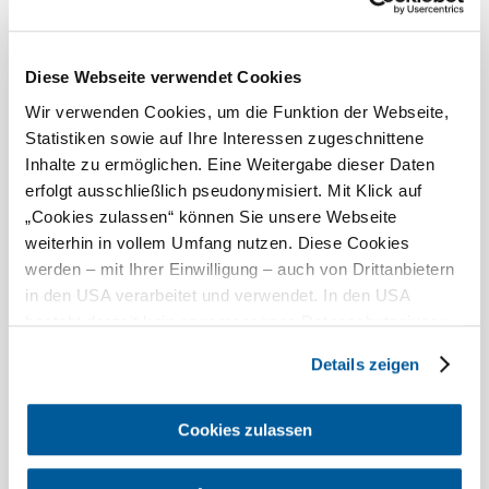
Heute, 07.08.2026
21° bis 29°
bewölkt
Diese Webseite verwendet Cookies
Windgeschwindigkeit
1,6 km/h
Wir verwenden Cookies, um die Funktion der Webseite,
Morgen, 08.08.2026
20° bis 28°
Statistiken sowie auf Ihre Interessen zugeschnittene
Inhalte zu ermöglichen. Eine Weitergabe dieser Daten
bewölkt
erfolgt ausschließlich pseudonymisiert. Mit Klick auf
Windgeschwindigkeit
2,0 km/h
„Cookies zulassen“ können Sie unsere Webseite
weiterhin in vollem Umfang nutzen. Diese Cookies
Umgebung erkunden
werden – mit Ihrer Einwilligung – auch von Drittanbietern
in den USA verarbeitet und verwendet. In den USA
Ausflugsziele, Hotels, Touren und mehr
besteht derzeit kein angemessenes Datenschutzniveau,
Suchradius
und es ist nicht ausgeschlossen, dass staatliche
10 km
20 km
Details zeigen
Sicherheitsbehörden entsprechende Anordnungen
©
Günter Kargl
gegenüber den Drittanbietern (Google und Meta
Platforms, Inc.) treffen, um Zugriff auf Daten zu Kontroll-
Cookies zulassen
und Überwachungszwecken zu erhalten. Dagegen gibt es
keine wirksamen Rechtsbehelfe und