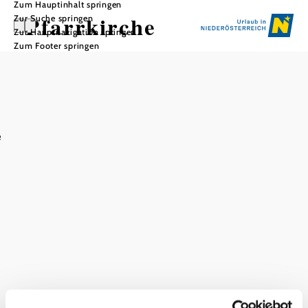
Zum Hauptinhalt springen
Pfarrkirche
Zur Suche springen
Zur Hauptnavigation springen
Zum Footer springen
In Merkliste speichern
e
Gottesdienste:
An Wochentagen: Täglich 6:30
(Bei Schulferien an Wochentagen: täglich 7:15 Uhr)
Sonntagen & Feiertagen: 7:30
9:30
Das aktuelle Wetter in Spitz