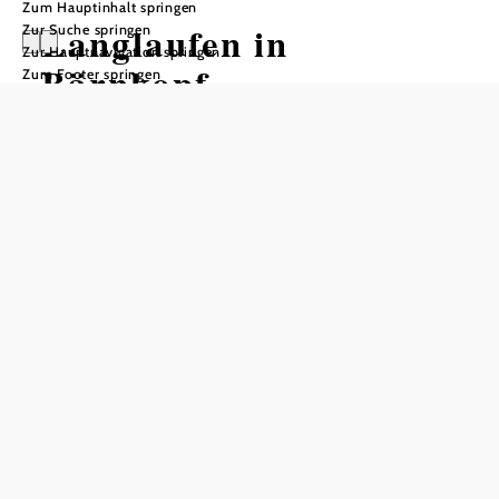
Zum Hauptinhalt springen
Langlaufen in
Zur Suche springen
Zur Hauptnavigation springen
Bärnkopf
Zum Footer springen
In Merkliste speichern
Über 65km bietet das Loipennetz in Bärnkopf, das quer
durch die Wälder des Weinsberger Waldes führt. Die
Loipen sind leicht bis mittelschwer und auch der Skater
kommt auf seine Kosten. Die Ortsloipe ist für Klassisch
und Skating präpariert, auch eine eigene Skatingloipe mit 5
km Länge ist vorhanden. Besonderes Highlight ist auch die
Flutlichtanlage auf der Ortsloipe, welche bei ausreichender
Schneelage jeden Freitag von 19:00 bis 21:00 Uhr oder bei
Vorreservierung auch an anderen Tagen geöffnet hat.
Der Loipenstart befindet sich im Ort, bei der
Freizeitanlage. Hier befindet sich auch ein kostenloser
Parkplatz, ein Getränke-/Snack-Automat sowie WC-