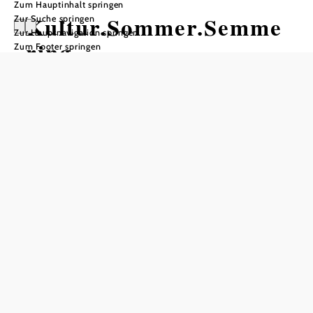
Zum Hauptinhalt springen
Kultur.Sommer.Semme
Zur Suche springen
Zur Hauptnavigation springen
ring
Zum Footer springen
Empfohlener Zeitraum
J
F
M
A
M
J
J
A
S
O
N
D
In Merkliste speichern
Der Kultur.Sommer.Semmering ist eine faszinierende
Zeitreise ins Herz der Jahrhundertwende. Im Sommer
verwandeln renommierte Schauspieler und hochkarätige
Musiker den Semmering in einen Ort voller Kultur und