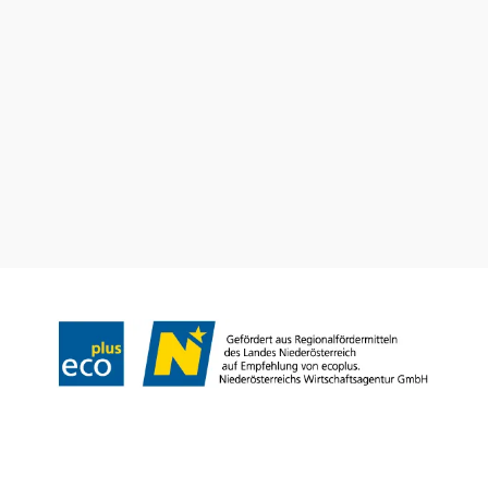
+43 2742 90009000
info@noe.co.at
B2B und Presse
Convention Bureau
Gruppenreisen
Prospekt bestellen
Newsletter abonnieren
Impressum
Datenschutz
AGB
Haftungsausschluss
Barrierefreiheitserklärung
Copyright © Niederösterreich-Werbung GmbH – Offizielles Tourismus- und
Kulturportal des Landes Niederösterreich