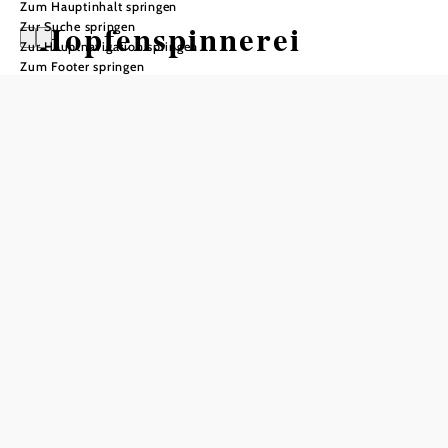
Zum Hauptinhalt springen
Hopfenspinnerei
Zur Suche springen
Zur Hauptnavigation springen
Zum Footer springen
Öffnungszeiten
vom 01.01.2022 bis zum 31.12.2099
Samstag
09:00 - 12:00 Uhr
14:00 - 17:00 Uhr
zusätzlich auch nach Vereinbarung geöffnet
nur mit Führung zu besichtigen
Gruppen nach Voranmeldung
In Merkliste speichern