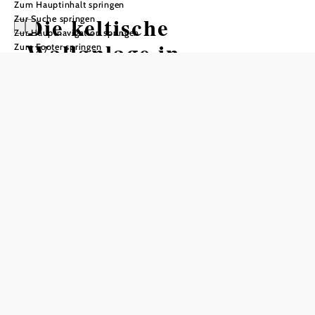
Zum Hauptinhalt springen
Die keltische
Zur Suche springen
Zur Hauptnavigation springen
Wallanlage in
Zum Footer springen
Schwarzenbach
In Merkliste speichern
Die Höhensiedlung auf dem Burgberg bei Schwarzenbach ist
eine der am besten erhaltenen Wallbefestigungen ihrer Art
und war ein wichtiges Handelszentrum der Latènezeit.
Die Herrscher der keltischen „Burg“ bei Schwarzenbach
kontrollierten im letzten Jahrhundert vor Christus die
Rohstoffe und Verkehrswege in der Region. Das besiedelte
Hochplateau auf 546 m Seehöhe nimmt eine Fläche von
12,7 ha ein; die Burg gehörte somit zu den mittelgroßen
Anlagen der Latènezeit (450 v. Chr. bis zur Zeit um Christi