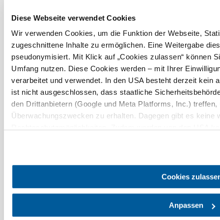
Diese Webseite verwendet Cookies
Wir verwenden Cookies, um die Funktion der Webseite, Statis
zugeschnittene Inhalte zu ermöglichen. Eine Weitergabe dies
Urlaubsservice
pseudonymisiert. Mit Klick auf „Cookies zulassen“ können Si
Haben Sie Fragen? Wir helfen Ihnen gerne weiter.
Umfang nutzen. Diese Cookies werden – mit Ihrer Einwilligun
+43 2742 90009000
verarbeitet und verwendet. In den USA besteht derzeit kei
info@noe.co.at
B2B und Presse
ist nicht ausgeschlossen, dass staatliche Sicherheitsbehö
Convention Bureau
den Drittanbietern (Google und Meta Platforms, Inc.) treffen,
Gruppenreisen
Überwachungszwecken zu erhalten. Dagegen gibt es keine 
Rechtsschutzmöglichkeiten. Zudem werden von den USA kein
personenbezogener Daten gewährt. Wir geben nur Ihre IP-Ad
Prospekt bestellen
Newsletter abonnieren
eindeutige Zuordnung möglich ist) sowie technische Informati
Endgerät und Bildschirmauflösung an Google bzw. an. Meta w
Impressum
Datenschutz
AGB
Haftungsausschluss
möglichen späteren Deaktivierung finden Sie in unserer
Date
Cookies zulasse
Barrierefreiheitserklärung
Anpassen