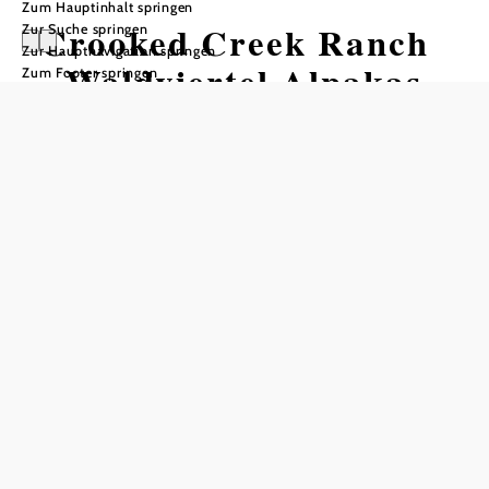
Zum Hauptinhalt springen
Crooked Creek Ranch
Zur Suche springen
Zur Hauptnavigation springen
- Waldviertel Alpakas
Zum Footer springen
Öffnungszeiten
gegen Voranmeldung (keine Busse)
In Merkliste speichern
In der Alpakazucht „Crooked Creek Ranch" in
Waldhausen leben derzeit 9 Alpakas, vier Pferde, ein Hund
und zwei Katzen. Vor Ort können Sie verschiedenste
Produkte aus Alpaka-Wolle erwerben: Decken
(Steppdecken mit Vliesfüllung, aber auch „pure“