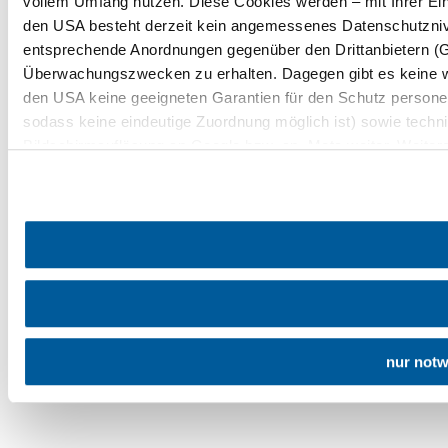
vollem Umfang nutzen. Diese Cookies werden – mit Ihrer Einw
den USA besteht derzeit kein angemessenes Datenschutznive
entsprechende Anordnungen gegenüber den Drittanbietern (Goo
Überwachungszwecken zu erhalten. Dagegen gibt es keine 
den USA keine geeigneten Garantien für den Schutz persone
sodass keine eindeutige Zuordnung möglich ist) sowie techni
Bildschirmauflösung an Google bzw. an. Meta weiter. Weitere
unserer
Datenschutzerklärung
.
nur not