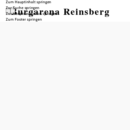
Zum Hauptinhalt springen
Burgarena Reinsberg
Zur Suche springen
Zur Hauptnavigation springen
Zum Footer springen
Öffnungszeiten
Geöffnet während der Veranstaltungen
Auf der Burgarena ist nur Barzahlung möglich
In Merkliste speichern
Burgarena Reinsberg – Kultur & Natur
Mit ihrem einzigartigen Ambiente in alten Gemäuern
begrüßt die Burgarena Reinsberg jährlich zahlreiche
Besucher. Mitten im Wald, hoch über Reinsberg thronend,