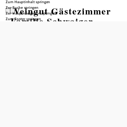
Zum Hauptinhalt springen
Weingut Gästezimmer
Zur Suche springen
Zur Hauptnavigation springen
Familie Schwaiger
Zum Footer springen
Anfrage übermitteln
In Merkliste speichern
Das Weingut Gästezimmer Familie Schwaiger ist ein
charmantes, altes Winzerhaus, das sich im Herzen von
Wösendorf direkt am malerischen Donauradweg befindet.
Es bietet gemütliche Zimmer, die mit Satellitenfernsehen
ausgestattet sind, und ein reichhaltiges Frühstücksbuffet,
das jeden Morgen serviert wird. Darüber hinaus steht den
Gästen ein Kühlschrank zur Verfügung und auch im