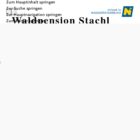
Zum Hauptinhalt springen
Zur Suche springen
Zur Hauptnavigation springen
Waldpension Stachl
Zum Footer springen
e
In Merkliste speichern
Wir bieten Ihnen Ruhe , Erholung und Daueraufenthalt in
einer schönen wildromantischen Gegend. Unser Haus
befindet sich in der Buckligen Welt am Anfang des
Rosaliengebirges. Wir sind mitten im Wald, die nächste
Ortschaft befindet sich ca 1.5 km entfernt. Unsere Seehöhe
ist ungefähr 474m. Unser Klima ist besonders für Herz,
Kreislauf und Asthma beruhigend. Bei einem
Krankheitsfall kommt der Arzt ins Haus. Bei uns können
Sie 1 Woche, 2 Wochen, 1 Monat oder auch einen
Daueraufenthalt buchen. Wir haben zwei Speisesäle die
mit je einem Fernseher ausgestattet sind. Das Essen besteht