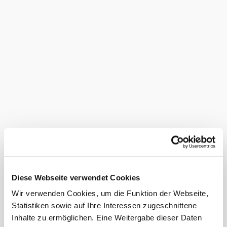
aus guter Hausmannskost und unsere Zimmer bestehen aus
Naturholzmöbeln. Sie sind mit Dusche, WC, Balkon und
Fernseher mit Sat ausgestattet.
Ausstattung
Aufenthaltsraum
Indoor-Spielbereich
Serviceangebote
Parkplatz
hauseigenes Taxi
Haustiere erlaubt
Freizeitangebote
Diese Webseite verwendet Cookies
Wir verwenden Cookies, um die Funktion der Webseite,
Kinderspielplatz im Freien
Statistiken sowie auf Ihre Interessen zugeschnittene
Inhalte zu ermöglichen. Eine Weitergabe dieser Daten
Kapazitäten