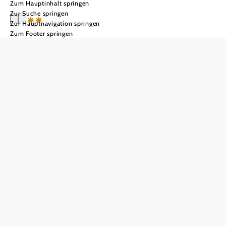
Zum Hauptinhalt springen
Zur Suche springen
Zur Hauptnavigation springen
Zum Footer springen
Voralpenhof Hofegger
Anfrage übermitteln
Alle Angebote anzeigen