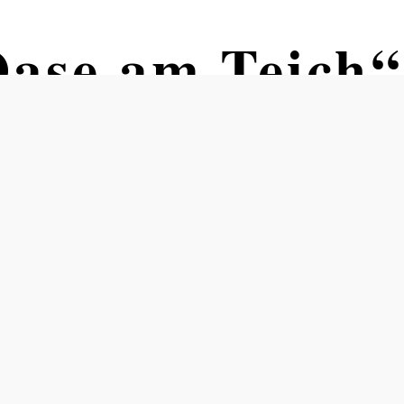
ase am Teich“
er