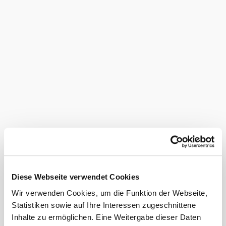
Höbarth, T. 0664/73499545 (Anmeldung erforderlich,
andere Termine nach direkter Vereinbarung)
Ausstattung
Aufenthaltsraum
Terrasse/Gastgarten
Indoor-Spielbereich
Serviceangebote
Parkplatz
Haustiere erlaubt
Abholung vom nächsten
Bahnhof
Diese Webseite verwendet Cookies
Kapazitäten
Wir verwenden Cookies, um die Funktion der Webseite,
Statistiken sowie auf Ihre Interessen zugeschnittene
7 Zimmer
Inhalte zu ermöglichen. Eine Weitergabe dieser Daten
Bei uns finden Sie auch