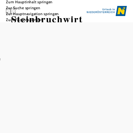
Zum Hauptinhalt springen
Zur Suche springen
Zur Hauptnavigation springen
Steinbruchwirt
Zum Footer springen
e
In Merkliste speichern
Zimmer mit Fließwasser, Sat-TV, WLAN, Balkon, Etagenbad/-
dusche, eigener Nichtraucherbereich, Terrasse, Garage,
Kinderspielwiese, Hunde erlaubt, Kleinküche ab Sommer
Gasthof direkt am Erlauftalradweg. Schattiger Gastgarten,
abgetrennter Raum für 35 Personen, Hausmannskost,
Mittagsmenü, Kinderspielwiese, abgetrennter
Raucherbereich, barrierefrei, WLAN
Natur- und Landschaftsvermittlung „Tuff – der Stein den
man wachsen sieht“ nach Voranmeldung bei Franz