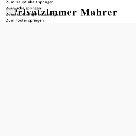
Zum Hauptinhalt springen
Privatzimmer Mahrer
Zur Suche springen
Zur Hauptnavigation springen
Zum Footer springen
Anfrage übermitteln
In Merkliste speichern
Willkommen im Privatzimmer Mahrer, Ihrer gemütlichen
Übernachtungsmöglichkeit in der Landeshauptstadt St.
Pölten. Unsere Unterkunft bietet Ihnen ein gepflegtes
Ambiente mit persönlicher Note – ideal für
Geschäftsreisende, Kurzurlauber und Gäste, die die
Region erkunden möchten.
Standort & Anreise
Dank der günstigen Lage erreichen Sie uns schnell und