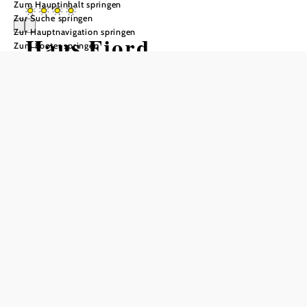
Zum Hauptinhalt springen
Zur Suche springen
Zur Hauptnavigation springen
Haus Fjord
Zum Footer springen
Anfrage übermitteln
In Merkliste speichern
Das wunderschöne und klimatisierte Seehaus im
Schweden-Stil mit Balkon befindet sich an einem abseits
gelegenen, ruhigen, kleinen See in Alberndorf im
Pulkautal.
Das Haus Fjord bietet einen Gartenbereich mit
Sitzmöglichkeit, Grillplatz und Liegewiese, eigenen Steg