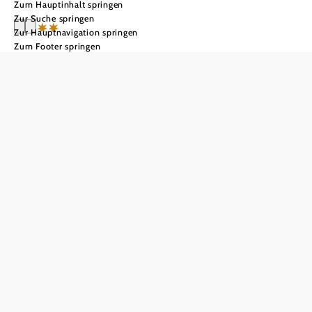
Zum Hauptinhalt springen
Zur Suche springen
Zur Hauptnavigation springen
Zum Footer springen
Gasthof 'Zur Wachau'
Anfrage übermitteln
In Merkliste speichern
Der Gasthof zur Wachau in Rossatz-Arnsdorf wird seit
über 100 Jahren von der Familie Zeller in der fünften
Generation geführt. Mit viel Herz und Hingabe bieten sie
ihren Gästen eine Kombination aus traditioneller
Gastfreundschaft und modernem Komfort. Das
familiengeführte Haus liegt inmitten der malerischen