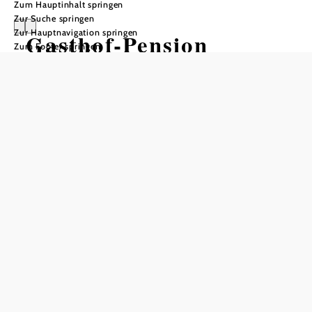
Zum Hauptinhalt springen
Zur Suche springen
Zur Hauptnavigation springen
Gasthof-Pension
Zum Footer springen
Seelhofer
Anfrage übermitteln
In Merkliste speichern
Die Gasthof-Pension Seelhofer garantiert mit der Adresse
"Auf der Wiese" ein naturbelassenes Fleckchen in 680
Metern Seehöhe in Prigglitz.
Die "Sonnenterasse" des Voralpenlandes bietet jede Menge
Erholung und zahlreiche Wanderungen in unberührter