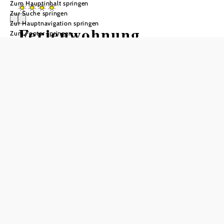
Zum Hauptinhalt springen
Zur Suche springen
Zur Hauptnavigation springen
Ferienwohnung
Zum Footer springen
"Hoamatgefühl"
Anfrage übermitteln
In Merkliste speichern
Ferienwohnung „Hoamatgefühl“ – Natur erleben im Herzen
des Jauerlings
Die neu errichtete Ferienwohnung „Hoamatgefühl“ liegt
idyllisch am Christbaumhof der Familie Greßl – mitten im