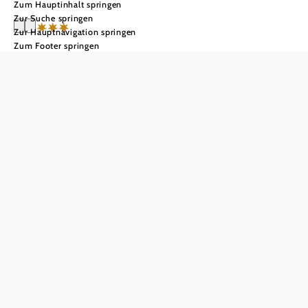
Zum Hauptinhalt springen
Zur Suche springen
Zur Hauptnavigation springen
Zum Footer springen
Donau Lodge Ybbs
Anfrage übermitteln
In Merkliste speichern
Mit direktem Blick auf die Donau und ins gegenüberliegende
Waldviertel begrüßen wir Sie in unserer Donau Lodge im
Herzen des Nibelungengaus. Die Donau Lodge öffnet im Juli
2019 ihre Pforten und besticht durch ihre großzügigen,
klimatisierten Zimmer, die großteils mit Balkon oder