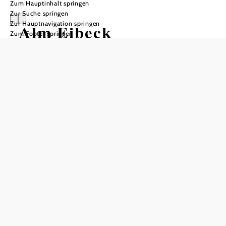
Zum Hauptinhalt springen
Zur Suche springen
Zur Hauptnavigation springen
Alm Eibeck
Zum Footer springen
Anfrage übermitteln
In Merkliste speichern
Jausenstation auf 850 m Seehöhe, mit PKW erreichbar.
Doppelzimmer, Ferienwohnung mit Doppelbett, Stockbett
und Miniküche sind neu eingerichtet.
Tipp: Herrlicher Panoramablick mit schönem
Sonnenuntergang. Erleben Sie hautnah das Leben auf
einer typischen Almwirtschaft.