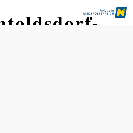
htoldsdorf-
Schwierigkeit: leicht
Distanz: 9,57 km
Dauer: 1:20 h