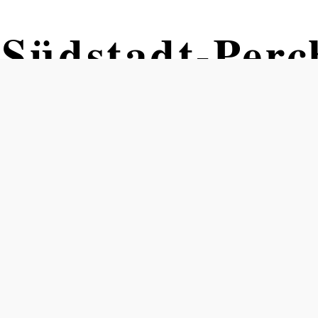
Südstadt-Perc
Strecke
end von Südstadt