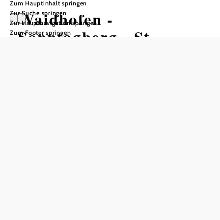
Zum Hauptinhalt springen
Waidhofen -
Zur Suche springen
Zur Hauptnavigation springen
Sonntagberg - St.
Zum Footer springen
Leonhard am Walde
Wandertour ausgehend von Bahnhof
Böhlerwerk
Schwierigkeit: mittel
Distanz: 17,99 km
Dauer: 5:30 h
Aufstieg: 739 Hm
Abstieg: 391 Hm
In Merkliste speichern
Die Tour mit sehr schöner
Panoramaaussicht ins
Mostviertel führt über die