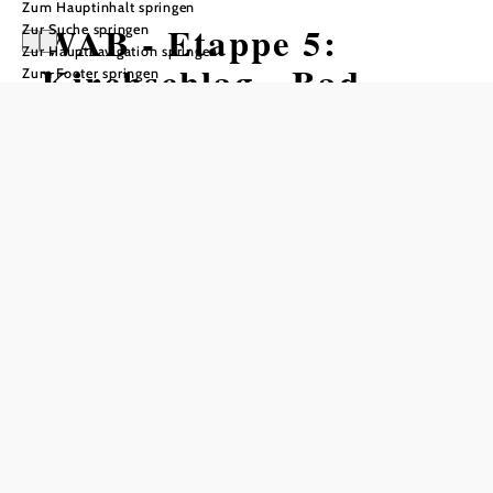
Zum Hauptinhalt springen
WAB - Etappe 5:
Zur Suche springen
Zur Hauptnavigation springen
Kirchschlag - Bad
Zum Footer springen
Schönau
Wandertour ausgehend von
Kirchschlag, Kaiser Franz Joseph
Denkmal
Schwierigkeit: leicht
Distanz: 9,31 km
Dauer: 3:30 h
Aufstieg: 398 Hm
Abstieg: 344 Hm
In Merkliste speichern