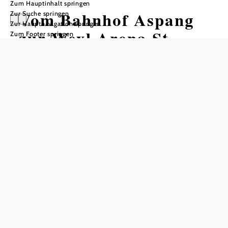
Zum Hauptinhalt springen
Vom Bahnhof Aspang
Zur Suche springen
Zur Hauptnavigation springen
zur Wexl Arena St.
Zum Footer springen
Corona
Wandertour ausgehend von Bahnhof
Aspang
Schwierigkeit: mittel
Distanz: 8,12 km
Dauer: 2:30 h
Aufstieg: 423 Hm
Abstieg: 67 Hm
In Merkliste speichern