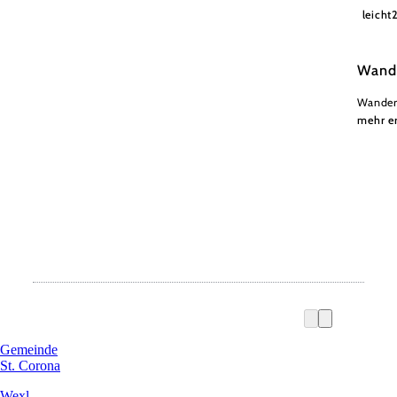
Wiener
leicht
Wand
Wander
mehr e
Gemeinde
St. Corona
Wexl