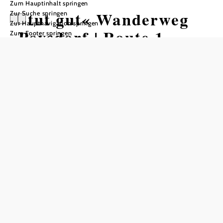
Zum Hauptinhalt springen
»tut gut« Wanderweg
Zur Suche springen
Zur Hauptnavigation springen
Poysdorf | Route 1
Zum Footer springen
Wandertour ausgehend von Vino
Versum, Poysdorf
Schwierigkeit: leicht
Distanz: 4,79 km
Dauer: 1:15 h
Aufstieg: 61 Hm
Abstieg: 61 Hm
In Merkliste speichern