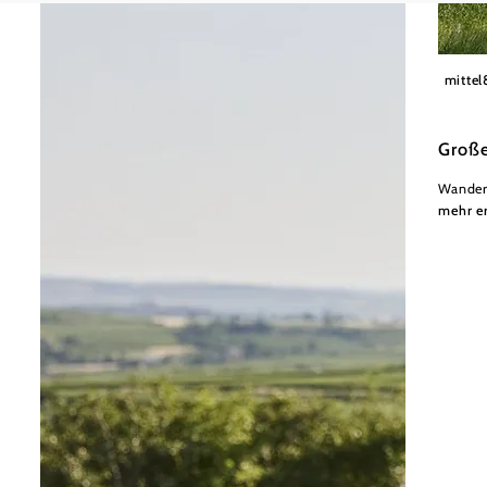
Himml
mittel
Große
Wander
mehr e