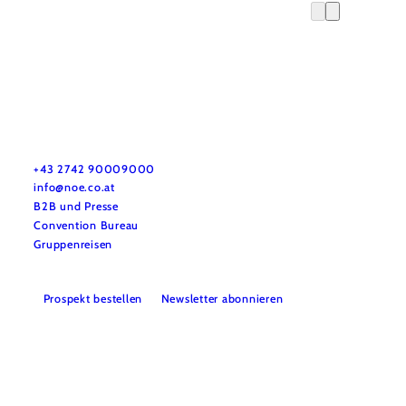
Urlaubsservice
Haben Sie Fragen? Wir helfen Ihnen gerne weiter.
+43 2742 90009000
info@noe.co.at
B2B und Presse
Convention Bureau
Gruppenreisen
Prospekt bestellen
Newsletter abonnieren
Impressum
Datenschutz
AGB
Haftungsausschluss
Barrierefreiheitserklärung