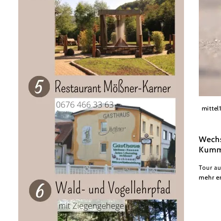
Wiener
mittel
Wechs
Kumm
Tour a
mehr e