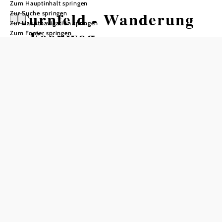
Zum Hauptinhalt springen
Turnfeld - Wanderung
Zur Suche springen
Zur Hauptnavigation springen
- Feenweg
Zum Footer springen
Wandertour ausgehend von
Gemeindeparkplatz Krumbach
Schwierigkeit: leicht
Distanz: 4,24 km
Dauer: 1:05 h
Aufstieg: 98 Hm
Abstieg: 98 Hm
In Merkliste speichern