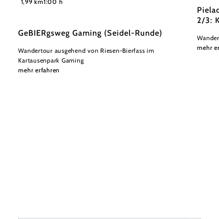
1,99 km
1:00 h
Piela
2/3: 
GeBIERgsweg Gaming (Seidel-Runde)
Wander
mehr e
Wandertour ausgehend von Riesen-Bierfass im
Kartausenpark Gaming
mehr erfahren