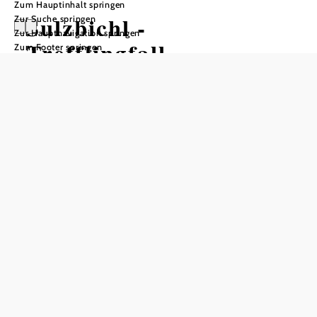
Zum Hauptinhalt springen
Sulzbichl -
Zur Suche springen
Zur Hauptnavigation springen
Trefflingfall -
Zum Footer springen
Sulzbichl
Wandertour ausgehend von
Naturparkeingang Sulzbichl
Schwierigkeit: mittel
Distanz: 4,08 km
Dauer: 1:45 h
Aufstieg: 137 Hm
Abstieg: 137 Hm
In Merkliste speichern