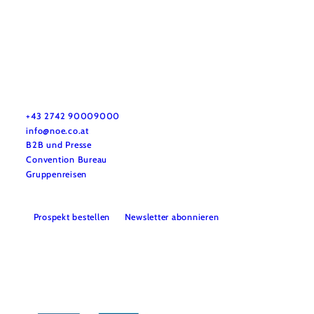
Urlaubsservice
Haben Sie Fragen? Wir helfen Ihnen gerne weiter.
+43 2742 90009000
info@noe.co.at
B2B und Presse
Convention Bureau
Gruppenreisen
Prospekt bestellen
Newsletter abonnieren
Impressum
Datenschutz
AGB
Haftungsausschluss
Barrierefreiheitserklärung