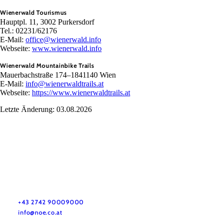
Wienerwald Tourismus
Hauptpl. 11, 3002 Purkersdorf
Tel.: 02231/62176
E-Mail:
office@wienerwald.info
Webseite:
www.wienerwald.info
Wienerwald Mountainbike Trails
Mauerbachstraße 174–1841140 Wien
E-Mail:
info@wienerwaldtrails.at
Webseite:
https://www.wienerwaldtrails.at
Letzte Änderung: 03.08.2026
Urlaubsservice
Haben Sie Fragen? Wir helfen Ihnen gerne weiter.
+43 2742 90009000
info@noe.co.at