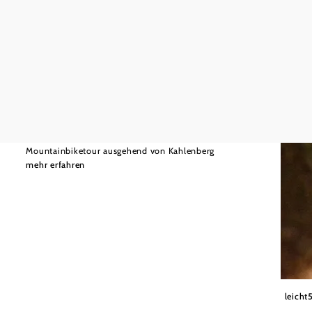
©
Wienerwald Tourismus/Markus Frühmann
schwer
38,80 km
Kahlenbergerdorf-Strecke
Mountainbiketour ausgehend von Kahlenberg
mehr erfahren
Wiener
leicht