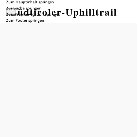
Zum Hauptinhalt springen
Südtiroler-Uphilltrail
Zur Suche springen
Zur Hauptnavigation springen
Zum Footer springen
Mountainbiketour ausgehend von
Hauptstraße Weidlingbach
Schwierigkeit: mittel
Distanz: 2,77 km
Dauer: 0:45 h
Aufstieg: 281 Hm
Abstieg: 3 Hm
In Merkliste speichern