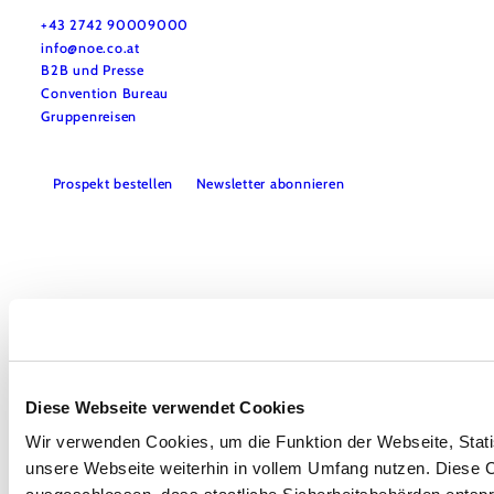
Haben Sie Fragen? Wir helfen Ihnen gerne weiter.
+43 2742 90009000
info@noe.co.at
B2B und Presse
Convention Bureau
Gruppenreisen
Prospekt bestellen
Newsletter abonnieren
Impressum
Datenschutz
AGB
Haftungsausschluss
Barrierefreiheitserklärung
Diese Webseite verwendet Cookies
Wir verwenden Cookies, um die Funktion der Webseite, Statis
Copyright © Niederösterreich-Werbung GmbH – Offizielles Tourismus- und
unsere Webseite weiterhin in vollem Umfang nutzen. Diese Co
Kulturportal des Landes Niederösterreich