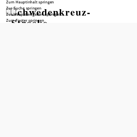
Zum Hauptinhalt springen
Schwedenkreuz-
Zur Suche springen
Zur Hauptnavigation springen
Strecke
Zum Footer springen
Mountainbiketour ausgehend von
Pöggstall, Gemeindeamt
Schwierigkeit: mittel
Distanz: 15,40 km
Dauer: 1:25 h
Aufstieg: 542 Hm
Abstieg: 542 Hm
In Merkliste speichern