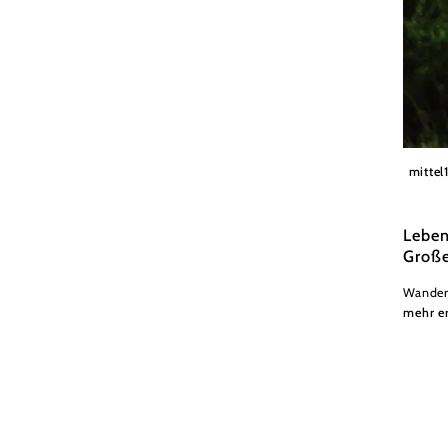
Waldvi
mittel
Leben
Große
Wander
mehr e