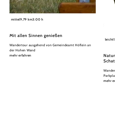
©
Gemeinde Höflein an der Hohen Wand
mittel
9,79 km
3:00 h
Mit allen Sinnen genießen
Wiener
leicht
Wandertour ausgehend von Gemeindeamt Höflein an
der Hohen Wand
Natu
mehr erfahren
Scha
Wander
Parkpla
mehr e