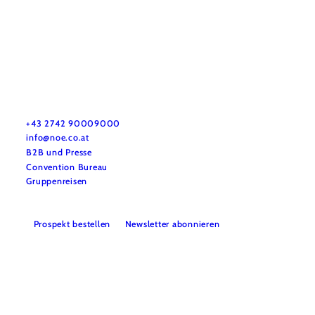
Urlaubsservice
Haben Sie Fragen? Wir helfen Ihnen gerne weiter.
+43 2742 90009000
info@noe.co.at
B2B und Presse
Convention Bureau
Gruppenreisen
Prospekt bestellen
Newsletter abonnieren
Impressum
Datenschutz
AGB
Haftungsausschluss
Barrierefreiheitserklärung