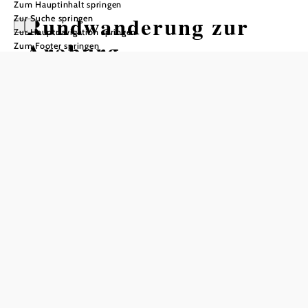
Zum Hauptinhalt springen
Rundwanderung zur
Zur Suche springen
Zur Hauptnavigation springen
Araburg
Zum Footer springen
Wandertour ausgehend von
Kaumberg, Marktplatz
Schwierigkeit: leicht
Distanz: 9,00 km
Dauer: 2:45 h
Aufstieg: 326 Hm
Abstieg: 326 Hm
In Merkliste speichern