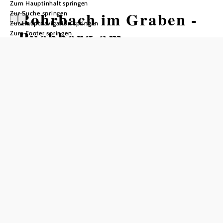
Zum Hauptinhalt springen
Rohrbach im Graben -
Zur Suche springen
Zur Hauptnavigation springen
Puchberg am
Zum Footer springen
Schneeberg
Wandertour ausgehend von
Tourismusbüro oder Bahnhof
Puchberg am Schneeberg
Schwierigkeit: schwer
Distanz: 14,99 km
Dauer: 5:00 h
Aufstieg: 631 Hm
Abstieg: 631 Hm
In Merkliste speichern