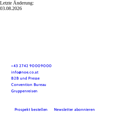
Letzte Änderung:
03.08.2026
Urlaubsservice
Haben Sie Fragen? Wir helfen Ihnen gerne weiter.
+43 2742 90009000
info@noe.co.at
B2B und Presse
Convention Bureau
Gruppenreisen
Prospekt bestellen
Newsletter abonnieren
Impressum
Datenschutz
AGB
Haftungsausschluss
Barrierefreiheitserklärung