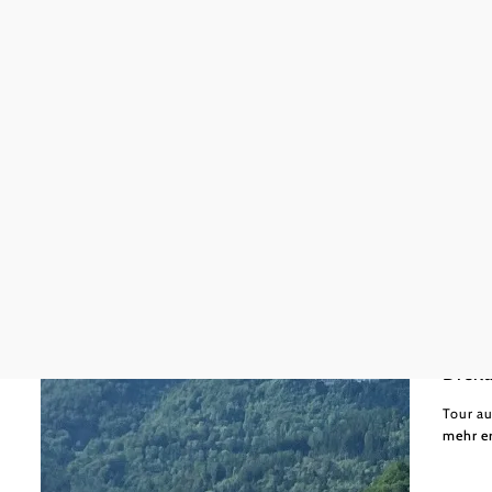
L&WSV 
mittel
Wechs
Dreil
Tour au
mehr e