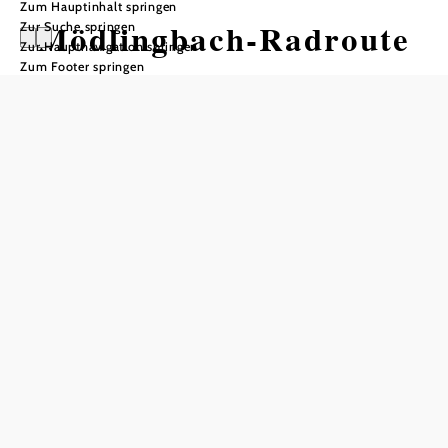
Zum Hauptinhalt springen
Mödlingbach-Radroute
Zur Suche springen
Zur Hauptnavigation springen
Zum Footer springen
Radtour ausgehend von
Biedermannsdorf - Abzweigung
EuroVelo9
Distanz: 9,39 km
Dauer: 0:42 h
Aufstieg: 81 Hm
Abstieg: 4 Hm
In Merkliste speichern