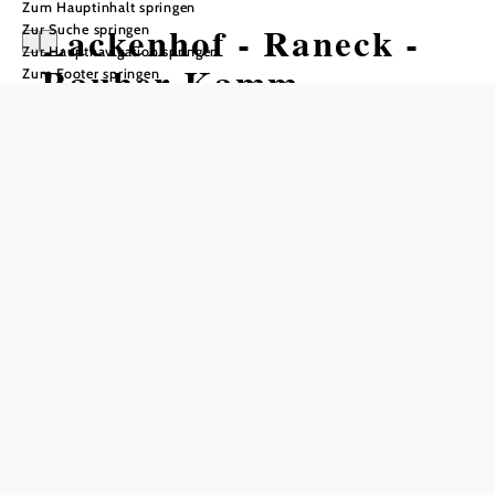
Zum Hauptinhalt springen
Lackenhof - Raneck -
Zur Suche springen
Zur Hauptnavigation springen
Rauher Kamm -
Zum Footer springen
Ötschergipfel -
Ötscherschutzhaus -
Lackenhof
Wandertour ausgehend von
Weitental, Talstation des Ötscher-
Doppelsesselliftes
Schwierigkeit: schwer
Distanz: 14,94 km
Dauer: 6:30 h
Aufstieg: 1108 Hm
Abstieg: 1108 Hm
In Merkliste speichern