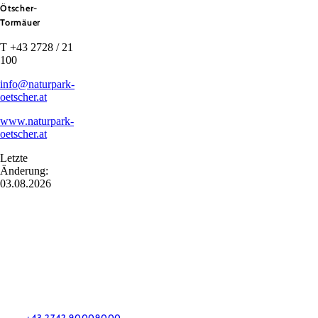
Ötscher-
Tormäuer
T +43 2728 / 21
100
info@naturpark-
oetscher.at
www.naturpark-
oetscher.at
Letzte
Änderung:
03.08.2026
Urlaubsservice
Haben Sie Fragen? Wir helfen Ihnen gerne weiter.
+43 2742 90009000