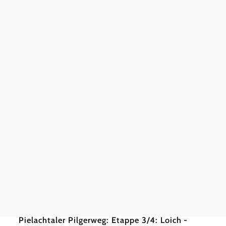
©
weinfranz.at
schwer
19,27 km
7:15 h
Mostvie
mittel
Pielachtaler Pilgerweg: Etappe 3/4: Loich -