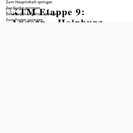
Zum Hauptinhalt springen
KTM Etappe 9:
Zur Suche springen
Zur Hauptnavigation springen
Angern – Hainburg
Zum Footer springen
Radtour ausgehend von Angern
Schwierigkeit: leicht
Distanz: 40,15 km
Dauer: 2:50 h
Aufstieg: 33 Hm
Abstieg: 57 Hm
In Merkliste speichern