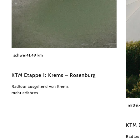
©
Waldviertel Tourismus, Patrick Wasshuber
schwer
41,49 km
KTM Etappe 1: Krems – Rosenburg
Radtour ausgehend von Krems
mehr erfahren
Waldvi
mittel
KTM E
Radtou