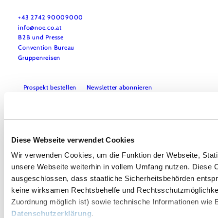
Haben Sie Fragen? Wir helfen Ihnen gerne weiter.
+43 2742 90009000
info@noe.co.at
B2B und Presse
Convention Bureau
Gruppenreisen
Prospekt bestellen
Newsletter abonnieren
Impressum
Datenschutz
AGB
Haftungsausschluss
Barrierefreiheitserklärung
Diese Webseite verwendet Cookies
Wir verwenden Cookies, um die Funktion der Webseite, Statis
unsere Webseite weiterhin in vollem Umfang nutzen. Diese Co
ausgeschlossen, dass staatliche Sicherheitsbehörden entspr
keine wirksamen Rechtsbehelfe und Rechtsschutzmöglichkei
Zuordnung möglich ist) sowie technische Informationen wie B
Copyright © Niederösterreich-Werbung GmbH – Offizielles Tourismus- und
Datenschutzerklärung
.
Kulturportal des Landes Niederösterreich